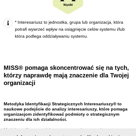
* Interesariusz to jednostka, grupa lub organizacja, która
potrafi wywrzeć wpływ na osiągnięcie celów systemu i/lub
która podlega oddziaływaniu systemu.
MISS® pomaga skoncentrować się na tych,
którzy naprawdę mają znaczenie dla Twojej
organizacji
Metodyka Identyfikacji Strategicznych Interesariuszy® to
naukowe podejście do analizy interesariuszy, które pomaga
organizacjom zidentyfikować podmioty o strategicznym
znaczeniu dla ich działalności.
Moduły analizy pozwalają na zmapowanie otoczenia, ocenę
wpływu interesariuszy oraz rozpoznanie, jakie role odgrywają.